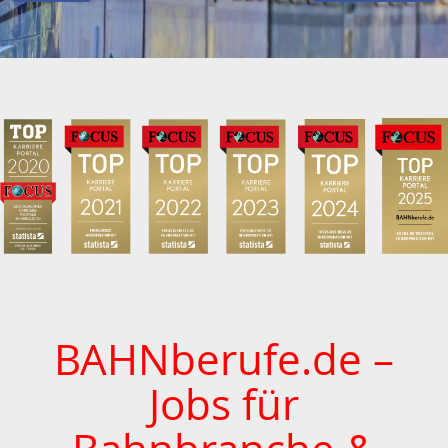
BAHNberufe.de –
Jobs für