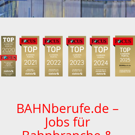
BAHNberufe.de –
Jobs für