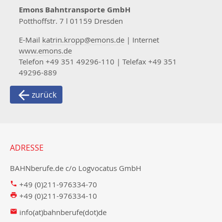
Emons Bahntransporte GmbH
Potthoffstr. 7 l 01159 Dresden
E-Mail
katrin.kropp@emons.de
| Internet
www.emons.de
Telefon +49 351 49296-110 | Telefax +49 351
49296-889
zurück
ADRESSE
BAHNberufe.de c/o Logvocatus GmbH
+49 (0)211-976334-70
+49 (0)211-976334-10
info(at)bahnberufe(dot)de