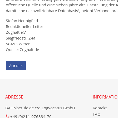
öffentliche Quelle und eine sieben Jahre alte Darstellung de
damit eine nachvollziehbare Datenbasis“, betont Verbandspräs
Stefan Hennigfeld
Redaktioneller Leiter
Zughalt e.V.
Siegfriedstr. 24a
58453 Witten
Quelle: Zughalt.de
Zurück
ADRESSE
INFORMATI
BAHNberufe.de c/o Logvocatus GmbH
Kontakt
FAQ
+49 (0)211-976334-70