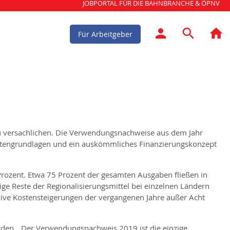
JOBPORTAL FÜR DIE BAHNBRANCHE & ÖPNV
Für Arbeitgeber
u versachlichen. Die Verwendungsnachweise aus dem Jahr
Datengrundlagen und ein auskömmliches Finanzierungskonzept
Prozent. Etwa 75 Prozent der gesamten Ausgaben fließen in
ige Reste der Regionalisierungsmittel bei einzelnen Ländern
ssive Kostensteigerungen der vergangenen Jahre außer Acht
rden. „Der Verwendungsnachweis 2019 ist die einzige