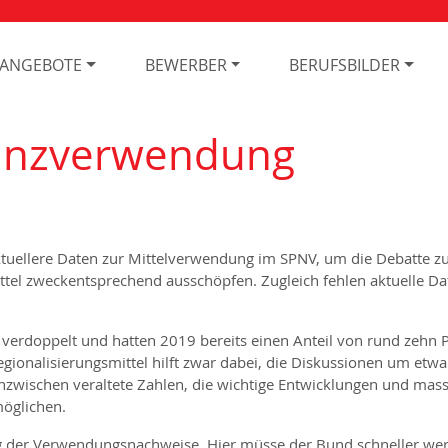
NANGEBOTE
BEWERBER
BERUFSBILDER
nanzverwendung
uellere Daten zur Mittelverwendung im SPNV, um die Debatte z
ittel zweckentsprechend ausschöpfen. Zugleich fehlen aktuelle 
 verdoppelt und hatten 2019 bereits einen Anteil von rund zehn 
gionalisierungsmittel hilft zwar dabei, die Diskussionen um etwa
 inzwischen veraltete Zahlen, die wichtige Entwicklungen und ma
öglichen.
ng der Verwendungsnachweise. Hier müsse der Bund schneller we