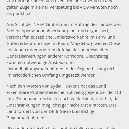
2021 auf nur noch 84 Prozent im Jahr 2025 aus. Dabei
gelten Züge mit einer Verspätung bis 4:59 Minuten noch
als pünktlich.
Aus Sicht der NASA GmbH, die im Auftrag des Landes den
Schienenpersonennahverkehr plant und organisiert,
verschärfen zusätzliche Umleiterverkehre im Fern- und
Güterverkehr die Lage im Raum Magdeburg weiter. Diese
entstehen unter anderem infolge der bundesweiten
Generalsanierungen anderer Korridore. Gleichzeitig
konnten notwendige Ausbau- und
Instandhaltungsmaßnahmen in der Region bislang nicht
im erforderlichen Umfang umgesetzt werden.
Nach den Worten von Lydia Hüskens hat das Land
erkennbare Problembereiche frühzeitig gegenüber der DB
InfraGo benannt und wirkt auch weiterhin darauf hin, dass
Einschränkungen möglichst gar nicht erst eintreten. Das
Land fordert von der DB InfraGo kurzfristige
Gegenmaßnahmen.
„Besonders kritische Langsamfahrstellen müssen zügig