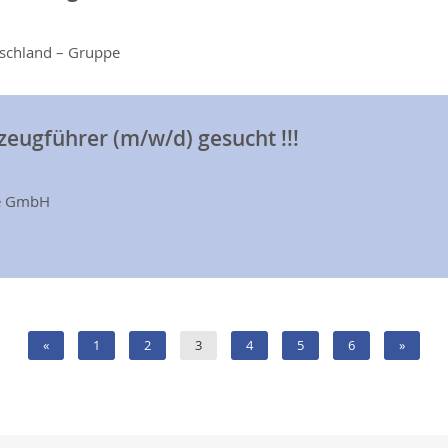
tschland – Gruppe
zeugführer (m/w/d) gesucht !!!
te GmbH
«
1
2
3
4
5
6
»