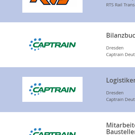
RTS Rail Tran
Bilanzbuc
Dresden
Captrain Deu
Logistike
Dresden
Captrain Deu
Mitarbei
Baustell