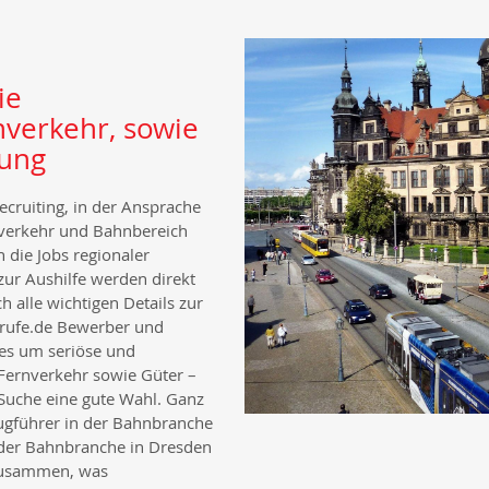
ie
nverkehr, sowie
rung
cruiting, in der Ansprache
verkehr und Bahnbereich
 die Jobs regionaler
zur Aushilfe werden direkt
h alle wichtigen Details zur
erufe.de Bewerber und
es um seriöse und
Fernverkehr sowie Güter –
Suche eine gute Wahl. Ganz
ugführer in der Bahnbranche
 der Bahnbranche in Dresden
 zusammen, was