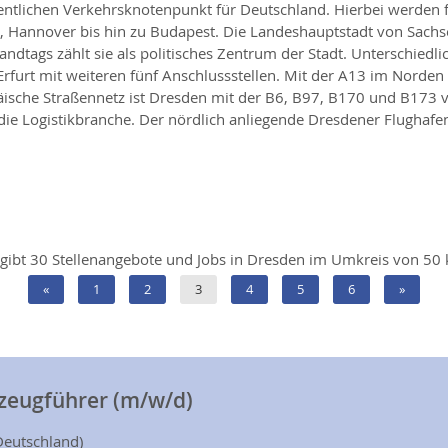
ntlichen Verkehrsknotenpunkt für Deutschland. Hierbei werden f
, Hannover bis hin zu Budapest. Die Landeshauptstadt von Sachse
Landtags zählt sie als politisches Zentrum der Stadt. Untersch
Erfurt mit weiteren fünf Anschlussstellen. Mit der A13 im Norden 
ische Straßennetz ist Dresden mit der B6, B97, B170 und B173 v
e Logistikbranche. Der nördlich anliegende Dresdener Flughafen 
 gibt 30 Stellenangebote und Jobs in Dresden im Umkreis von 50
«
1
2
3
4
5
6
»
rzeugführer (m/w/d)
Deutschland)