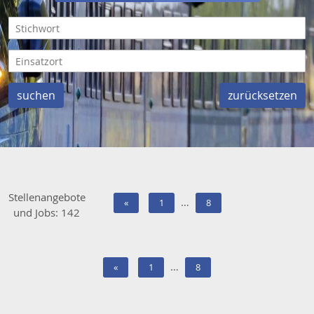
Stellenangebote
…
«
1
8
und Jobs: 142
…
«
1
8